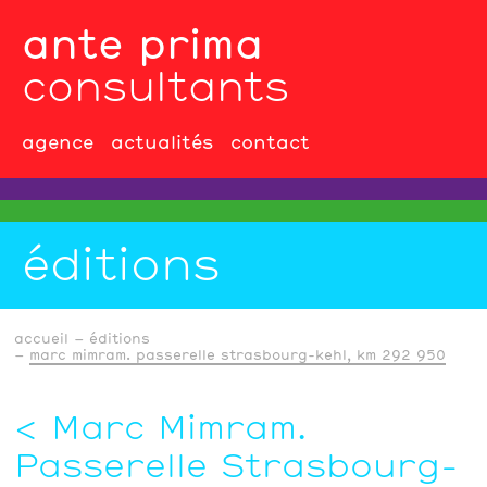
ante prima
consultants
agence
actualités
contact
éditions
accueil
éditions
marc mimram. passerelle strasbourg-kehl, km 292 950
Marc Mimram.
Passerelle Strasbourg-