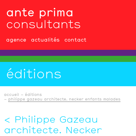
ante prima
consultants
agence
actualités
contact
éditions
accueil
éditions
philippe gazeau architecte. necker enfants malades
Philippe Gazeau
architecte. Necker