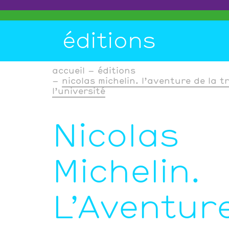
éditions
accueil
éditions
nicolas michelin. l’aventure de la 
l’université
Nicolas
Michelin.
L’Aventur