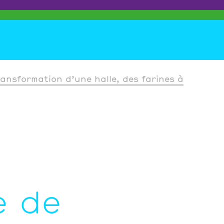
transformation d’une halle, des farines à
e de