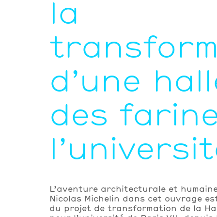
la
transform
d’une hall
des farin
l’universi
L’aventure architecturale et humain
Nicolas Michelin dans cet ouvrage est 
du projet de transformation de la Ha