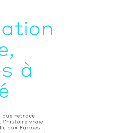
ation
e,
es à
té
e que retrace
l’histoire vraie
lle aux Farines