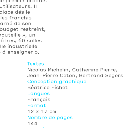
 le premier croquis
tilisateurs. Il
 place dès le
les franchis
harné de son
 budget restreint,
outeille », un
tres, 60 salles
le industrielle
 à enseigner ».
Textes
Nicolas Michelin, Catherine Pierre,
Jean-Pierre Ceton, Bertrand Segers
Conception graphique
Béatrice Fichet
Langues
Français
Format
12 × 17 cm
Nombre de pages
144