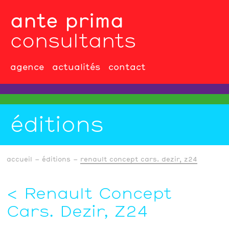
ante prima
consultants
agence
actualités
contact
éditions
accueil
éditions
renault concept cars. dezir, z24
Renault Concept
Cars. Dezir, Z24