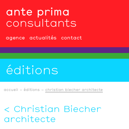
ante prima
consultants
agence
actualités
contact
éditions
accueil
éditions
christian biecher architecte
Christian Biecher
architecte