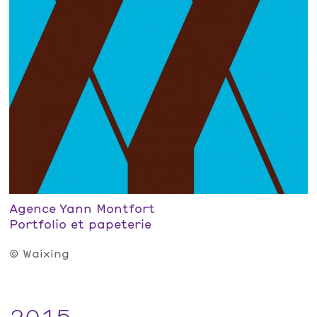
Agence Yann Montfort
Portfolio et papeterie
© Waixing
2015