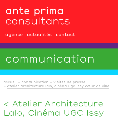
ante prima
consultants
agence
actualités
contact
communication
accueil
communication
visites de presse
atelier architecture lalo, cinéma ugc issy cœur de ville
Atelier Architecture
Lalo, Cinéma UGC Issy