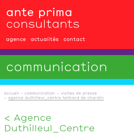
ante prima
consultants
agence
actualités
contact
communication
accueil
communication
visites de presse
agence duthilleul_centre teilhard de chardin
Agence
Duthilleul_Centre