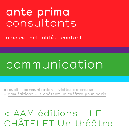
ante prima
consultants
agence
actualités
contact
communication
accueil
communication
visites de presse
aam éditions - le châtelet un théâtre pour paris
AAM éditions - LE
CHÂTELET Un théâtre